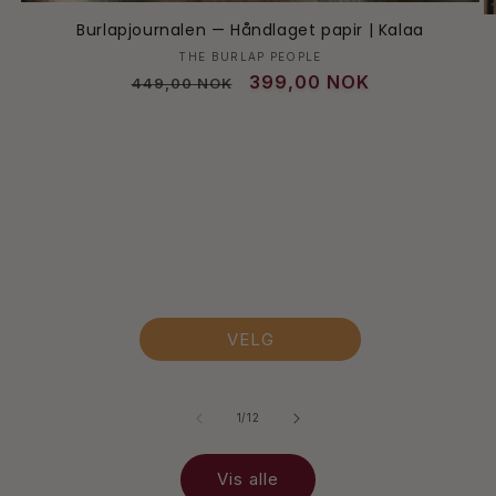
Burlapjournalen — Håndlaget papir | Kalaa
Selger:
THE BURLAP PEOPLE
Vanlig
Salgspris
399,00 NOK
449,00 NOK
pris
VELG
av
1
/
12
Vis alle