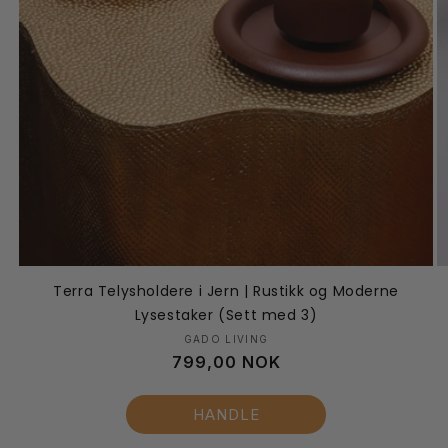
Terra Telysholdere i Jern | Rustikk og Moderne
Lysestaker (Sett med 3)
Selger:
GADO LIVING
Vanlig
799,00 NOK
pris
HANDLE