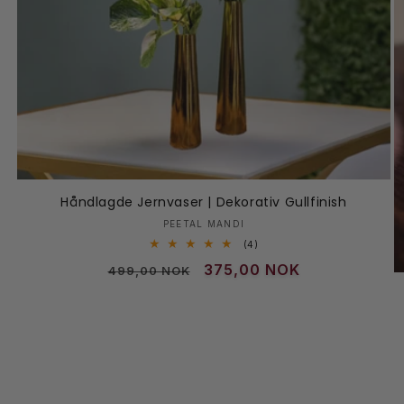
Håndlagde Jernvaser | Dekorativ Gullfinish
Selger:
PEETAL MANDI
4
(4)
totale
Vanlig
Salgspris
375,00 NOK
499,00 NOK
omtaler
pris