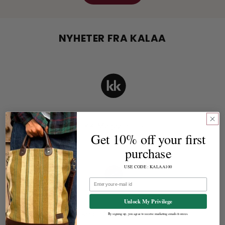
NYHETER FRA KALAA
KK Magazine
Get 10% off your first
purchase
USE CODE : KALAA100
e-post
Unlock My Privilege
Marked på kruttverket
By signing up, you agree to receive marketing emails from us.