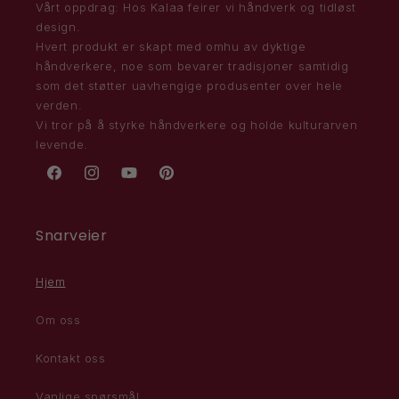
Vårt oppdrag: Hos Kalaa feirer vi håndverk og tidløst
design.
Hvert produkt er skapt med omhu av dyktige
håndverkere, noe som bevarer tradisjoner samtidig
som det støtter uavhengige produsenter over hele
verden.
Vi tror på å styrke håndverkere og holde kulturarven
levende.
Facebook
Instagram
YouTube
Pinterest
Snarveier
Hjem
Om oss
Kontakt oss
Vanlige spørsmål