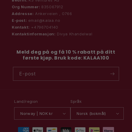
Bedrift:
K3 ventures AS
Org Nummer:
835067912
Addresse:
Ankerveien , 0766
E-post:
email@kalaa.no
Kontakt:
+4796704140
Kontaktinformasjon:
Divya Khandelwal
Meld deg på og få 10 % rabatt på ditt
første kjøp. Bruk kode: KALAA100
E-post
Land/region
Språk
Norway | NOK kr
Norsk (bokmål)
Betalingsmåter