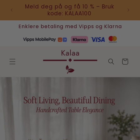
Gå
Meld deg på og få 10 % – Bruk
videre til
Grat
innholdet
kode: KALAA100
Enklere betaling med Vipps og Klarna
Handlekurv