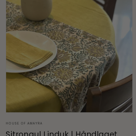
Åpne
medie
1
HOUSE OF AMAYRA
i
Sitrongul Linduk | Håndlaget
modal