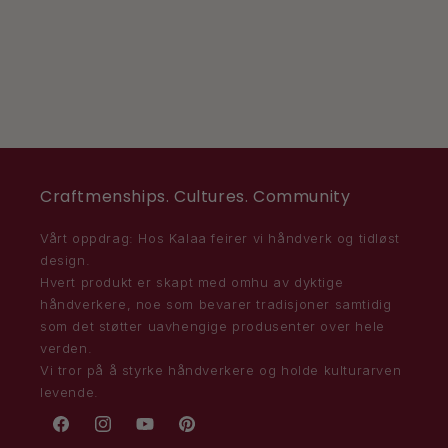
Craftmenships. Cultures. Community
Vårt oppdrag: Hos Kalaa feirer vi håndverk og tidløst
design.
Hvert produkt er skapt med omhu av dyktige
håndverkere, noe som bevarer tradisjoner samtidig
som det støtter uavhengige produsenter over hele
verden.
Vi tror på å styrke håndverkere og holde kulturarven
levende.
Facebook
Instagram
YouTube
Pinterest