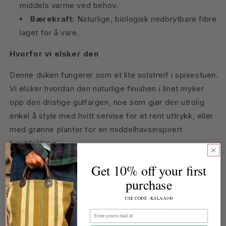
middels varme ved behov.
Bærekraft:
Naturlige, biologisk nedbrytbare fibre
laget for å vare.
Hvorfor vi elsker den
Denne duken fungerer som et lite solstreif i spisestuen.
Vi elsker hvordan den naturlige finishen i linet myker
opp den dristige gulfargen, noe som gjør den utrolig
enkel å style med hvitt servise for et rent uttrykk, eller
med grønne planter for en middelhavsinspirert
borddekking.
Get 10% off your first
Dele
purchase
USE CODE : KALAA100
Kundeanmeldelser
e-post