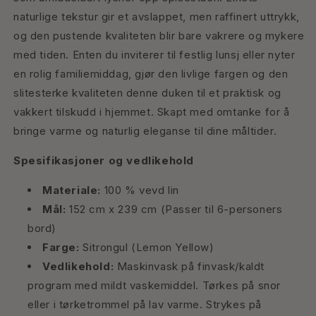
naturlige tekstur gir et avslappet, men raffinert uttrykk,
og den pustende kvaliteten blir bare vakrere og mykere
med tiden. Enten du inviterer til festlig lunsj eller nyter
en rolig familiemiddag, gjør den livlige fargen og den
slitesterke kvaliteten denne duken til et praktisk og
vakkert tilskudd i hjemmet. Skapt med omtanke for å
bringe varme og naturlig eleganse til dine måltider.
Spesifikasjoner og vedlikehold
Materiale:
100 % vevd lin
Mål:
152 cm x 239 cm (Passer til 6-personers
bord)
Farge:
Sitrongul (Lemon Yellow)
Vedlikehold:
Maskinvask på finvask/kaldt
program med mildt vaskemiddel. Tørkes på snor
eller i tørketrommel på lav varme. Strykes på