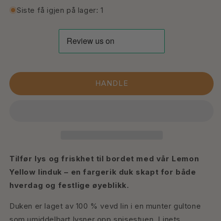
for
for
Siste få igjen på lager: 1
Sitrongul
Sitrongul
Linduk
Linduk
|
|
Håndlaget
Håndlaget
Duk
Duk
til
til
6-
6-
HANDLE
seters
seters
Spisebord
Spisebord
Tilfør lys og friskhet til bordet med vår Lemon
Yellow linduk – en fargerik duk skapt for både
hverdag og festlige øyeblikk.
Duken er laget av 100 % vevd lin i en munter gultone
som umiddelbart lysner opp spisestuen. Linets