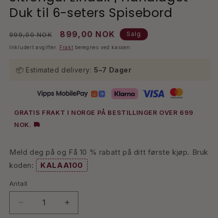
Duk til 6-seters Spisebord
Vanlig
Salgspris
899,00 NOK
Salg
999,00 NOK
pris
Inkludert avgifter.
Frakt
beregnes ved kassen.
📦 Estimated delivery:
5–7 Dager
GRATIS FRAKT I NORGE PÅ BESTILLINGER OVER 699
NOK.
🚚
Meld deg på og Få 10 % rabatt på ditt første kjøp. Bruk
koden:
KALAA100
Antall
Antall
Senk
Øk
antallet
antallet