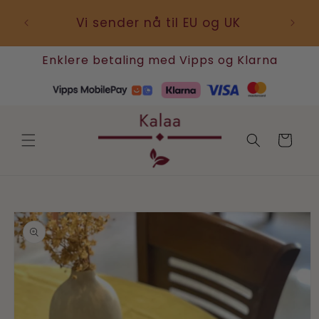
Gå
videre til
Oslo.
Vi sender nå til EU og UK
innholdet
Enklere betaling med Vipps og Klarna
Handlekurv
pp til
roduktinformasjon